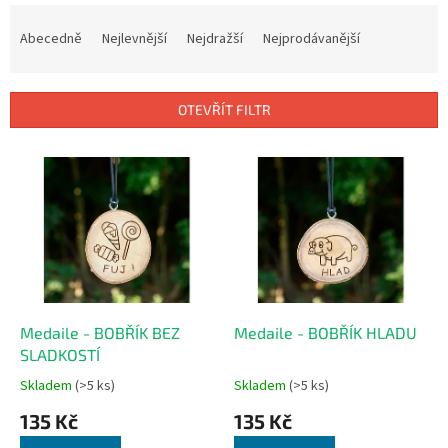
Ř
a
Abecedně
Nejlevnější
Nejdražší
Nejprodávanější
z
e
n
OTEVŘÍT FILTR
í
p
V
r
ý
o
p
d
i
u
s
k
p
t
r
ů
o
d
Medaile - BOBŘÍK BEZ
Medaile - BOBŘÍK HLADU
u
SLADKOSTÍ
k
Skladem
(>5 ks)
Skladem
(>5 ks)
t
135 Kč
135 Kč
ů