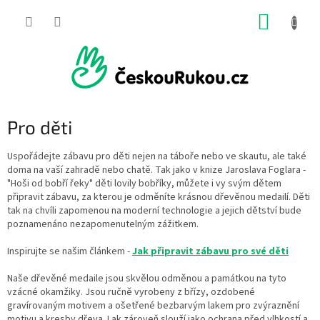
Přejít
NÁKUP
na
obsah
KOŠÍK
Pro děti
Uspořádejte zábavu pro děti nejen na táboře nebo ve skautu, ale také
doma na vaší zahradě nebo chatě. Tak jako v knize Jaroslava Foglara -
"Hoši od bobří řeky" děti lovily bobříky, můžete i vy svým dětem
připravit zábavu, za kterou je odměníte krásnou dřevěnou medailí.
Děti
tak na chvíli zapomenou na moderní technologie a jejich dětství bude
poznamenáno nezapomenutelným zážitkem.
Inspirujte se našim článkem -
Jak připravit zábavu pro své děti
Naše dřevěné medaile jsou skvělou odměnou a památkou na tyto
vzácné okamžiky. Jsou ručně vyrobeny z břízy, ozdobené
gravírovaným motivem a ošetřené bezbarvým lakem
pro zvýraznění
motivu a kresby dřeva. Lak zároveň slouží jako ochrana před vlhkostí a