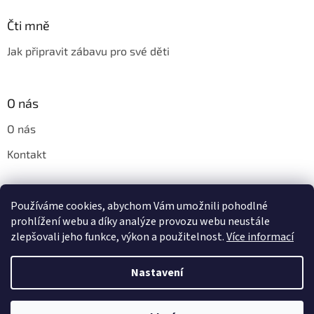
Čti mně
Jak připravit zábavu pro své děti
O nás
O nás
Kontakt
Používáme cookies, abychom Vám umožnili pohodlné
Pinny.cz - značkové parfémy do praní Horolux a Horomia
prohlížení webu a díky analýze provozu webu neustále
zlepšovali jeho funkce, výkon a použitelnost.
Více informací
Nastavení
Vytvořil Shoptet