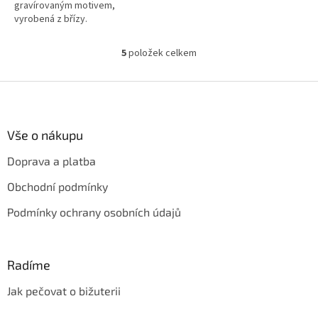
gravírovaným motivem,
vyrobená z břízy.
5
položek celkem
O
v
l
Z
á
á
d
p
a
a
Vše o nákupu
c
t
í
Doprava a platba
í
p
r
Obchodní podmínky
v
k
Podmínky ochrany osobních údajů
y
v
ý
p
Radíme
i
s
Jak pečovat o bižuterii
u