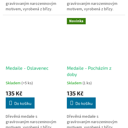
gravírovaným narozeninovým
gravírovaným narozeninovým
motivem, vyrobená z břízy.
motivem, vyrobená z břízy.
Novinka
Medaile - Oslavenec
Medaile - Pocházím z
doby
Skladem
(>5 ks)
Skladem
(1 ks)
135 Kč
135 Kč
Do košíku
Do košíku
Dřevěná medaile s
Dřevěná medaile s
gravírovaným narozeninovým
gravírovaným narozeninovým
motivem, vyrobená z břízy.
motivem, vyrobená z břízy.