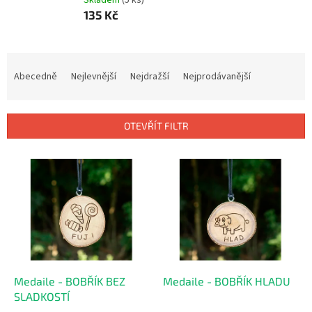
135 Kč
Ř
a
Abecedně
Nejlevnější
Nejdražší
Nejprodávanější
z
e
n
OTEVŘÍT FILTR
í
p
V
r
ý
o
p
d
i
u
s
k
p
t
r
ů
o
d
Medaile - BOBŘÍK BEZ
Medaile - BOBŘÍK HLADU
u
SLADKOSTÍ