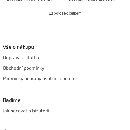
12
položek celkem
O
v
l
Z
á
á
d
p
a
a
Vše o nákupu
c
t
í
Doprava a platba
í
p
r
Obchodní podmínky
v
k
Podmínky ochrany osobních údajů
y
v
ý
p
Radíme
i
s
Jak pečovat o bižuterii
u