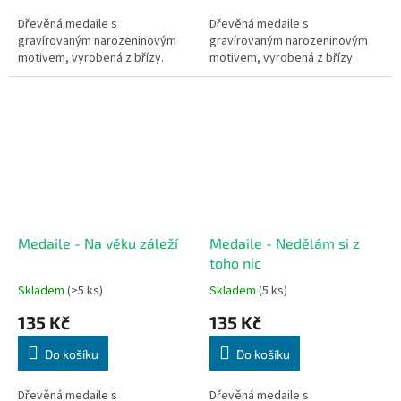
Dřevěná medaile s
Dřevěná medaile s
gravírovaným narozeninovým
gravírovaným narozeninovým
motivem, vyrobená z břízy.
motivem, vyrobená z břízy.
Medaile - Na věku záleží
Medaile - Nedělám si z
toho nic
Skladem
(>5 ks)
Skladem
(5 ks)
135 Kč
135 Kč
Do košíku
Do košíku
Dřevěná medaile s
Dřevěná medaile s