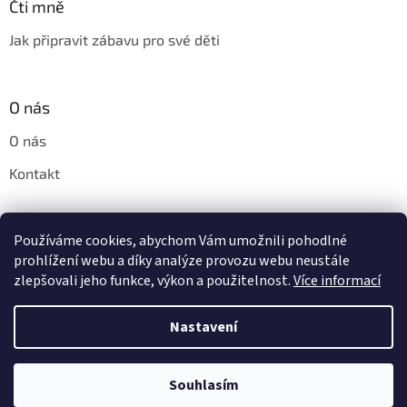
Čti mně
Jak připravit zábavu pro své děti
O nás
O nás
Kontakt
Používáme cookies, abychom Vám umožnili pohodlné
Pinny.cz - značkové parfémy do praní Horolux a Horomia
prohlížení webu a díky analýze provozu webu neustále
zlepšovali jeho funkce, výkon a použitelnost.
Více informací
Nastavení
Vytvořil Shoptet
Souhlasím
Copyright 2026
CeskouRukou.cz
. Všechna práva vyhrazena.