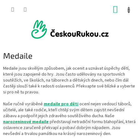
Přejít
NÁKUP
na
obsah
KOŠÍK
Medaile
Medaile jsou skvělým způsobem, jak ocenit a uznávat úspěchy dětí,
které jsou zapojené do hry. Jsou často udělovány na sportovních
soutěžích, ve školách, na táborech a
dětských dnech, nebo čím dál
častěji slouží také k radosti oslavenců. Překvapte své blízké a vyberte
si pro ně tu pravou.
Naše ručně vyráběné
medaile pro děti
ocení nejen vedoucí táborů,
učitelé, ale také rodiče, kteří chtějí svým dětem zajistit nevšední
zábavu a podpořit jejich zdravého soutěživého ducha.
Naše
n
arozeninové medaile
představují netradiční formu blahopřání, která
oslavence zaručeně překvapí a pobaví dobrým nápadem. Jsou
nevšední a trvalou památkou na krásný narozeninový den.