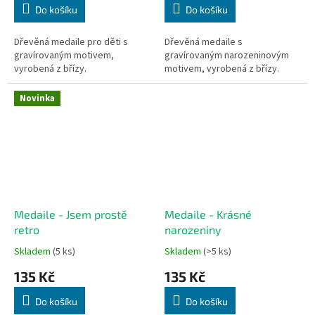
Do košíku
Do košíku
Dřevěná medaile pro děti s
Dřevěná medaile s
gravírovaným motivem,
gravírovaným narozeninovým
vyrobená z břízy.
motivem, vyrobená z břízy.
Novinka
Medaile - Jsem prostě
Medaile - Krásné
retro
narozeniny
Skladem
(5 ks)
Skladem
(>5 ks)
135 Kč
135 Kč
Do košíku
Do košíku