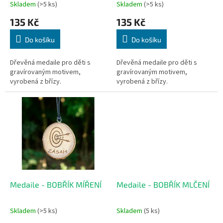
k
Skladem
(>5 ks)
Skladem
(>5 ks)
t
135 Kč
135 Kč
ů
Do košíku
Do košíku
Dřevěná medaile pro děti s
Dřevěná medaile pro děti s
gravírovaným motivem,
gravírovaným motivem,
vyrobená z břízy.
vyrobená z břízy.
Medaile - BOBŘÍK MÍŘENÍ
Medaile - BOBŘÍK MLČENÍ
Skladem
(>5 ks)
Skladem
(5 ks)