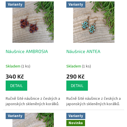
V
r
Varianty
Varianty
ý
o
p
d
i
u
s
k
p
t
r
ů
o
d
Náušnice AMBROSIA
Náušnice ANTEA
u
k
Skladem
(1 ks)
Skladem
(1 ks)
t
340 Kč
290 Kč
ů
DETAIL
DETAIL
Ručně šité náušnice z českých a
Ručně šité náušnice z českých a
japonských skleněných korálků.
japonských skleněných korálků.
Varianty
Varianty
Novinka