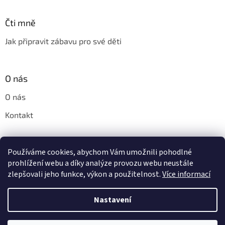
Čti mně
Jak připravit zábavu pro své děti
O nás
O nás
Kontakt
Používáme cookies, abychom Vám umožnili pohodlné
Pinny.cz - značkové parfémy do praní Horolux a Horomia
prohlížení webu a díky analýze provozu webu neustále
zlepšovali jeho funkce, výkon a použitelnost.
Více informací
Nastavení
Vytvořil Shoptet