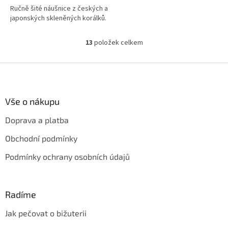
Ručně šité náušnice z českých a
japonských skleněných korálků.
13
položek celkem
O
v
l
Z
á
á
d
p
a
a
Vše o nákupu
c
t
í
Doprava a platba
í
p
r
Obchodní podmínky
v
k
Podmínky ochrany osobních údajů
y
v
ý
p
Radíme
i
s
Jak pečovat o bižuterii
u