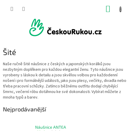
Přejít
NÁKUP
na
obsah
KOŠÍK
Šité
Naše ručně šité náušnice z českých a japonských korálků jsou
nezbytným doplňkem pro každou elegantní ženu. Tyto náušnice jsou
vyrobeny s láskou k detailu a jsou skvělou volbou pro každodenní
nošení i pro formálnější události, jako jsou plesy, večírky, divadla nebo
třeba pracovní schůzky. Zatímco běžnému outfitu dodají chybějící
šmrnc, večerní róbu dotáhnou ke své dokonalosti. Vybírat můžete z
mnoha typů a barev.
Nejprodávanější
Náušnice ANTEA