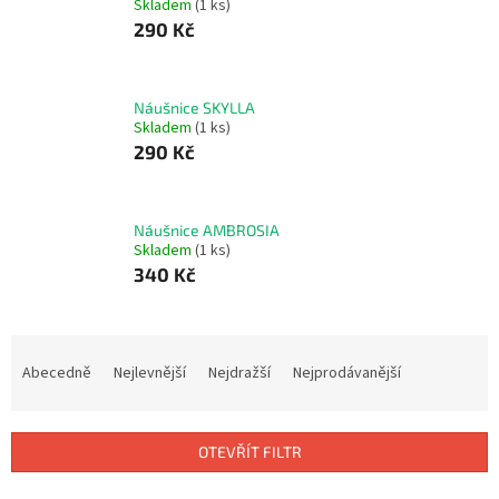
Skladem
(1 ks)
290 Kč
Náušnice SKYLLA
Skladem
(1 ks)
290 Kč
Náušnice AMBROSIA
Skladem
(1 ks)
340 Kč
Ř
a
Abecedně
Nejlevnější
Nejdražší
Nejprodávanější
z
e
n
OTEVŘÍT FILTR
í
p