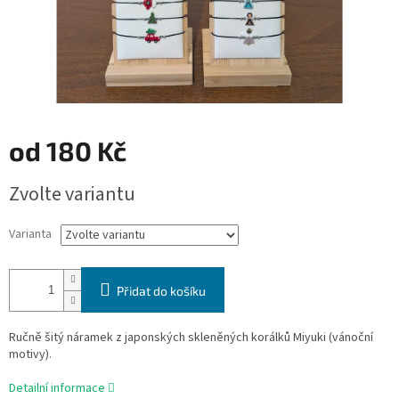
od
180 Kč
Měrná
Zvolte variantu
cena:
Varianta
Přidat do košíku
Ručně šitý náramek z japonských skleněných korálků Miyuki (vánoční
motivy).
Detailní informace