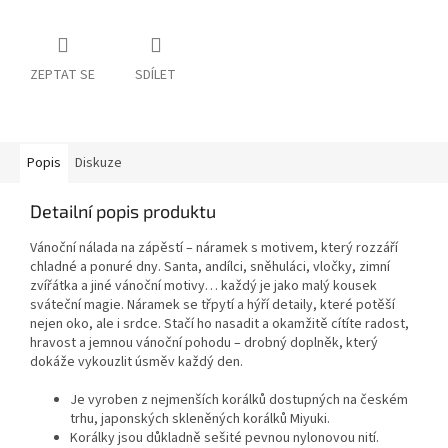
ZEPTAT SE
SDÍLET
Popis
Diskuze
Detailní popis produktu
Vánoční nálada na zápěstí – náramek s motivem, který rozzáří
chladné a ponuré dny. Santa, andílci, sněhuláci, vločky, zimní
zvířátka a jiné vánoční motivy… každý je jako malý kousek
sváteční magie. Náramek se třpytí a hýří detaily, které potěší
nejen oko, ale i srdce. Stačí ho nasadit a okamžitě cítíte radost,
hravost a jemnou vánoční pohodu – drobný doplněk, který
dokáže vykouzlit úsměv každý den.
Je vyroben z nejmenších korálků dostupných na českém
trhu, japonských skleněných korálků Miyuki.
Korálky jsou důkladně sešité pevnou nylonovou nití.