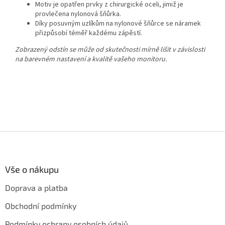
Motiv je opatřen prvky z chirurgické oceli, jimiž je
provlečena nylonová šňůrka.
Díky posuvným uzlíkům na nylonové šňůrce se náramek
přizpůsobí téměř každému zápěstí.
Zobrazený odstín se může od skutečnosti mírně lišit v závislosti
na barevném nastavení a kvalitě vašeho monitoru.
Z
á
p
a
Vše o nákupu
t
Doprava a platba
í
Obchodní podmínky
Podmínky ochrany osobních údajů