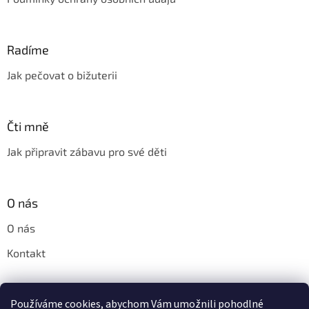
Radíme
Jak pečovat o bižuterii
Čti mně
Jak připravit zábavu pro své děti
O nás
O nás
Kontakt
Používáme cookies, abychom Vám umožnili pohodlné
Pinny.cz - značkové parfémy do praní Horolux a Horomia