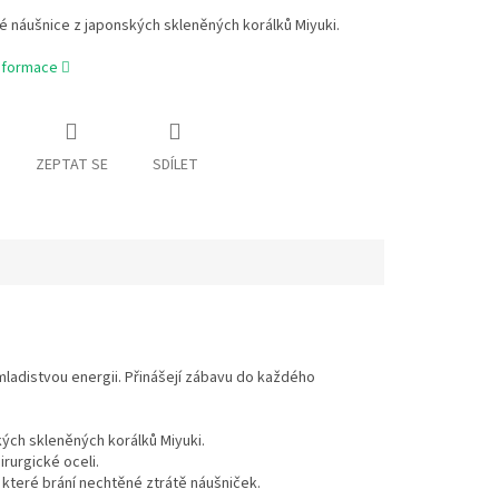
é náušnice z japonských skleněných korálků Miyuki.
informace
ZEPTAT SE
SDÍLET
u mladistvou energii. Přinášejí zábavu do každého
ých skleněných korálků Miyuki.
rurgické oceli.
 které brání nechtěné ztrátě náušniček.