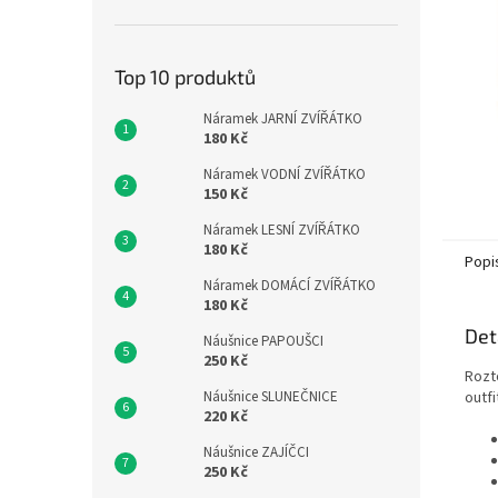
n
e
l
Top 10 produktů
Náramek JARNÍ ZVÍŘÁTKO
180 Kč
Náramek VODNÍ ZVÍŘÁTKO
150 Kč
Náramek LESNÍ ZVÍŘÁTKO
180 Kč
Popi
Náramek DOMÁCÍ ZVÍŘÁTKO
180 Kč
Det
Náušnice PAPOUŠCI
250 Kč
Rozto
Náušnice SLUNEČNICE
outfi
220 Kč
Náušnice ZAJÍČCI
250 Kč