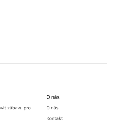
O nás
avit zábavu pro
O nás
Kontakt