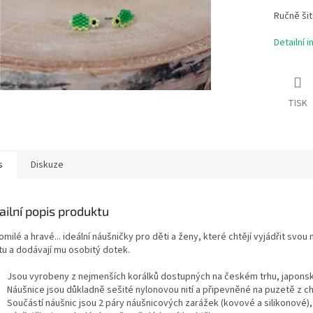
Ručně šit
Detailní 
TISK
s
Diskuze
ailní popis produktu
milé a hravé... ideální náušničky pro děti a ženy, které chtějí vyjádřit svo
tu a dodávají mu osobitý dotek.
Jsou vyrobeny z nejmenších korálků dostupných na českém trhu, japonsk
Náušnice jsou důkladně sešité nylonovou nití a připevněné na puzetě z chi
Součástí náušnic jsou 2 páry náušnicových zarážek (kovové a silikonové),