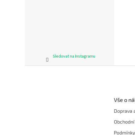
Sledovat na Instagramu
Z
á
p
a
t
Vše o n
í
Doprava 
Obchodní
Podmínky