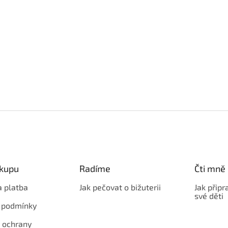
ákupu
Radíme
Čti mně
a platba
Jak pečovat o bižuterii
Jak připr
své děti
 podmínky
 ochrany