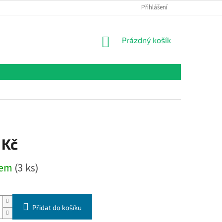
Přihlášení
NÁKUPNÍ
Prázdný košík
KOŠÍK
 Kč
dem
(3 ks)
Přidat do košíku