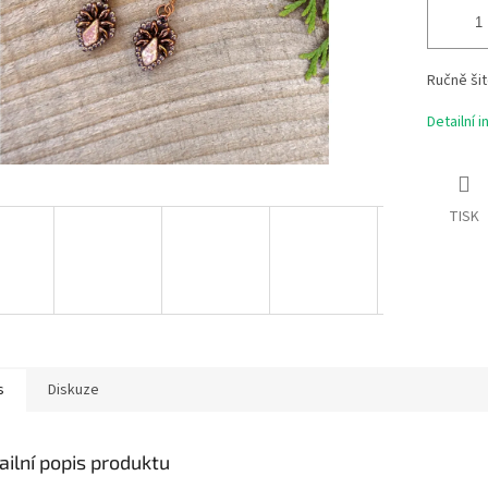
Ručně šit
Detailní 
TISK
s
Diskuze
ailní popis produktu