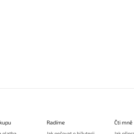
ákupu
Radíme
Čti mně
a platba
Jak pečovat o bižuterii
Jak připr