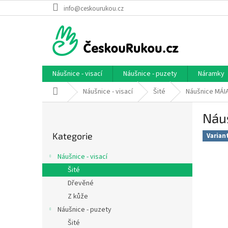
Přejít
info@ceskourukou.cz
na
obsah
Náušnice - visací
Náušnice - puzety
Náramky
Domů
Náušnice - visací
Šité
Náušnice MÁI
P
Náu
o
Přeskočit
s
Kategorie
kategorie
Varian
t
r
Náušnice - visací
a
Šité
n
Dřevěné
n
í
Z kůže
p
Náušnice - puzety
a
Šité