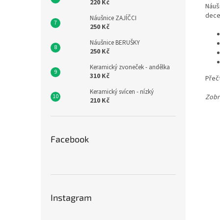
220 Kč
Náušn
dece
Náušnice ZAJÍČCI
250 Kč
Náušnice BERUŠKY
250 Kč
Keramický zvoneček - andělka
310 Kč
Přečt
Keramický svícen - nízký
Zobr
210 Kč
Facebook
Instagram