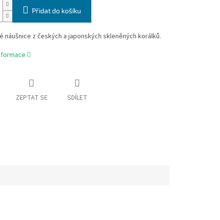
Přidat do košíku
é náušnice z českých a japonských skleněných korálků.
informace
ZEPTAT SE
SDÍLET