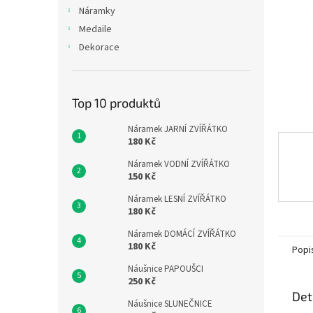
n
Náramky
e
Medaile
l
Dekorace
Top 10 produktů
Náramek JARNÍ ZVÍŘÁTKO
180 Kč
Náramek VODNÍ ZVÍŘÁTKO
150 Kč
Náramek LESNÍ ZVÍŘÁTKO
180 Kč
Náramek DOMÁCÍ ZVÍŘÁTKO
180 Kč
Popi
Náušnice PAPOUŠCI
250 Kč
Det
Náušnice SLUNEČNICE