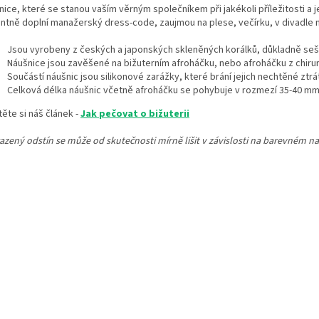
ice, které se stanou vaším věrným společníkem při jakékoli příležitosti a 
ntně doplní manažerský dress-code, zaujmou na plese, večírku, v divadle 
Jsou vyrobeny z českých a japonských skleněných korálků,
důkladně seši
Náušnice jsou zavěšené na bižuterním afroháčku, nebo afroháčku z chirurg
Součástí náušnic jsou silikonové zarážky, které brání jejich nechtěné ztrá
Celková délka náušnic včetně afroháčku se pohybuje v rozmezí 35-40 mm 
ěte si náš článek -
J
ak
pečovat o bižuterii
azený odstín se může od skutečnosti mírně lišit v závislosti na barevném na