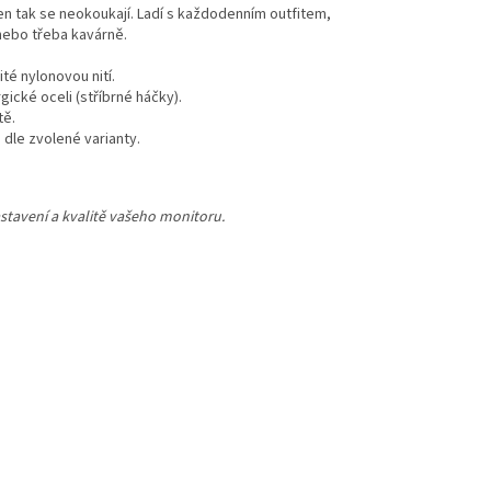
jen tak se neokoukají. Ladí s každodenním outfitem,
nebo třeba kavárně.
té nylonovou nití.
ické oceli (stříbrné háčky).
tě.
dle zvolené varianty.
stavení a kvalitě vašeho monitoru.