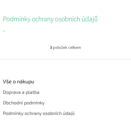
Podmínky ochrany osobních údajů
...
3
položek celkem
O
v
l
Z
á
á
d
p
a
a
Vše o nákupu
c
t
í
Doprava a platba
í
p
r
Obchodní podmínky
v
k
Podmínky ochrany osobních údajů
y
v
ý