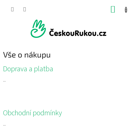
Přejít
NÁKUP
na
obsah
KOŠÍK
Vše o nákupu
V
Doprava a platba
ý
p
...
i
s
č
l
Obchodní podmínky
á
n
...
k
ů