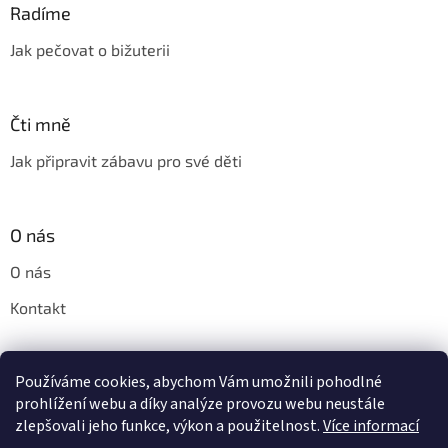
p
Radíme
i
s
Jak pečovat o bižuterii
u
Čti mně
Jak připravit zábavu pro své děti
O nás
O nás
Kontakt
Používáme cookies, abychom Vám umožnili pohodlné
Pinny.cz - značkové parfémy do praní Horolux a Horomia
prohlížení webu a díky analýze provozu webu neustále
zlepšovali jeho funkce, výkon a použitelnost.
Více informací