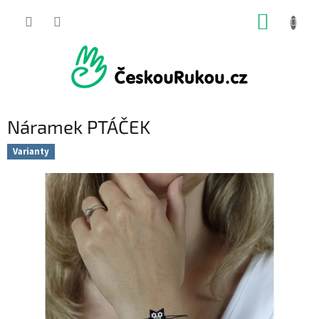
Přejít
NÁKUP
na
obsah
KOŠÍK
Náramek PTÁČEK
Varianty