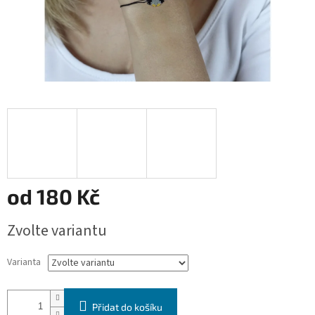
od
180 Kč
Měrná
Zvolte variantu
cena:
Varianta
Přidat do košíku