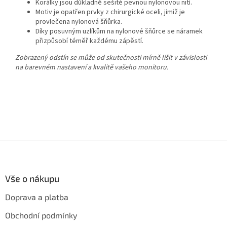
Korálky jsou důkladně sešité pevnou nylonovou nití.
Motiv je opatřen prvky z chirurgické oceli, jimiž je
provlečena nylonová šňůrka.
Díky posuvným uzlíkům na nylonové šňůrce se náramek
přizpůsobí téměř každému zápěstí.
Zobrazený odstín se může od skutečnosti mírně lišit v závislosti
na barevném nastavení a kvalitě vašeho monitoru.
Z
á
p
a
Vše o nákupu
t
Doprava a platba
í
Obchodní podmínky